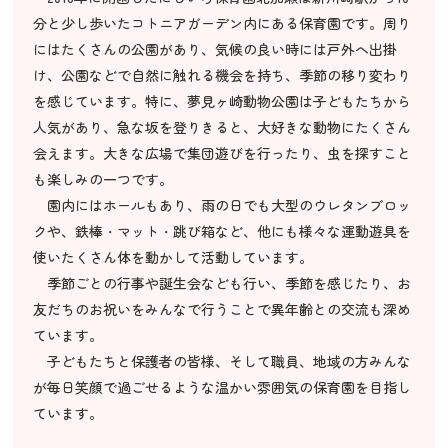
分と少し歩いたコトニアガーデン内にある保育園です。周り
にはたくさんの公園があり、気候の良い時には戸外へ出掛
け、公園などで自然に触れる機会を持ち、季節の移り変わり
を感じています。特に、夢見ヶ崎動物公園は子どもたちから
人気があり、急な坂を登りきると、大好きな動物にたくさん
会えます。大きな広場で集団遊びを行ったり、虫を探すこと
も楽しみの一つです。
園内にはホールもあり、雨の日でも大型のウレタンブロッ
クや、鉄棒・マット・跳び箱など、他にも様々な運動遊具を
使いたくさん体を動かして活動しています。
季節ごとの行事や誕生会なども行い、季節を感じたり、お
友だちのお祝いをみんなで行うことで異年齢との交流も深め
ています。
子どもたちと保護者の皆様、そして職員、地域の方みんな
が毎日笑顔で過ごせるような温かい雰囲気の保育園を目指し
ています。