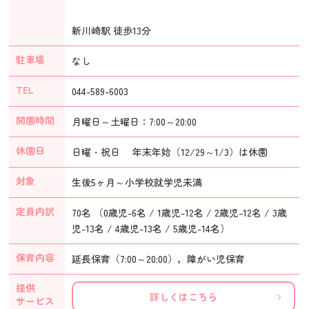
新川崎駅 徒歩13分
駐車場
なし
TEL
044-589-6003
開園時間
月曜日～土曜日：7:00～20:00
休園日
日曜・祝日 年末年始（12/29～1/3）は休園
対象
生後5ヶ月～小学校就学児未満
定員内訳
70名 （0歳児-6名 / 1歳児-12名 / 2歳児-12名 / 3歳
児-13名 / 4歳児-13名 / 5歳児-14名）
保育内容
延長保育（7:00～20:00），障がい児保育
提供
詳しくはこちら
サービス