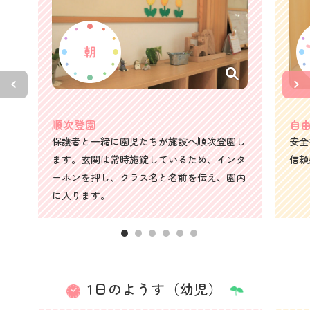
順次登園
自
保護者と一緒に園児たちが施設へ順次登園し
安全
ます。玄関は常時施錠しているため、インタ
信頼
ーホンを押し、クラス名と名前を伝え、園内
に入ります。
1日のようす（幼児）