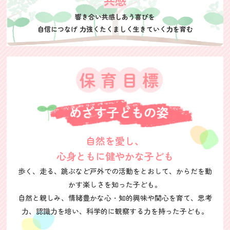
共感
響き合い共感しあう喜びを
自信につなげ
力強くたくましく
生きていく力を育む
自然を愛し、
心身ともに健やかな子ども
歩く、走る、跳ぶなど戸外での活動をとおして、からだを動
かす楽しさを知った子ども。
自然と親しみ、情緒豊かな心・知的興味や関心を育て、思考
力、認識力を培い、
科学的に観察する力を持った子ども。