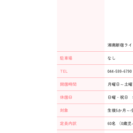
湘南新宿ライ
駐車場
なし
TEL
044-599-6790
開園時間
月曜日～土曜日：
休園日
日曜・祝日 年
対象
生後5か月～
定員内訳
60名 （0歳児-