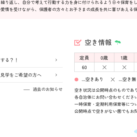
を繰り返し、自分で考えて行動する力を身に付けられるよう日々保育を
の愛情を受けながら、保護者の方々とお子さまの成長を共に喜びあえる
空き情報
定員
0歳
1歳
うする？！
×
×
60
：見学をご希望の方へ
×
…空きあり
…空き無
●
過去のお知らせ
空き状況は公開時点のものであ
各自治体にお問い合わせくださ
一時保育・定期利用保育等につ
公開時点で空きがない園でもお