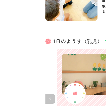
触
観
る
1日のようす（乳児）