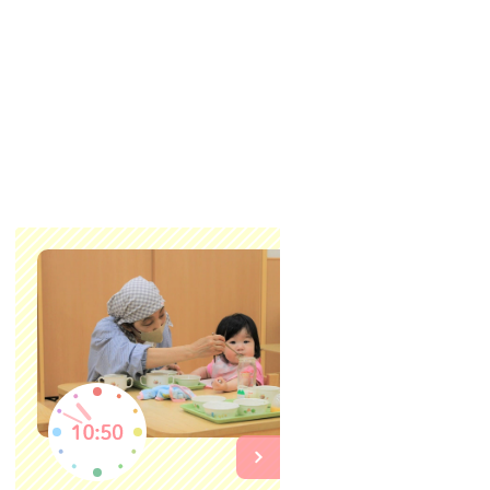
お昼寝
安心できる
を休めます