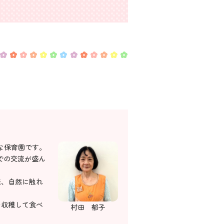
的な保育園です。
での交流が盛ん
来、自然に触れ
を収穫して食べ
村田 郁子