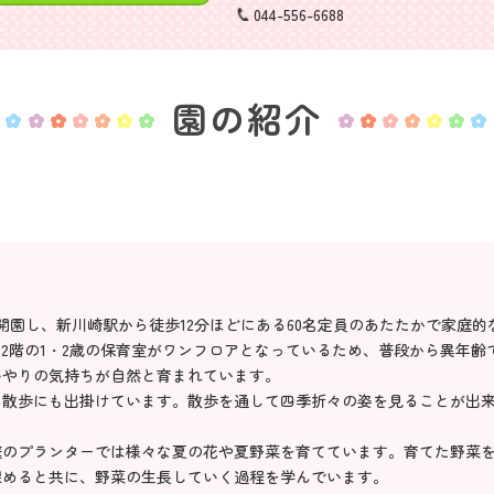
044-556-6688
園の紹介
に開園し、新川崎駅から徒歩12分ほどにある60名定員のあたたかで家庭
と2階の1・2歳の保育室がワンフロアとなっているため、普段から異年齢
いやりの気持ちが自然と育まれています。
に散歩にも出掛けています。散歩を通して四季折々の姿を見ることが出
庭のプランターでは様々な夏の花や夏野菜を育てています。育てた野菜
深めると共に、野菜の生長していく過程を学んでいます。