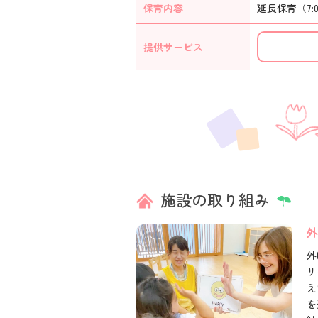
保育内容
延長保育（7:
提供
サービス
施設の取り組み
外
外
リ
え
を