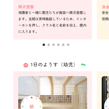
順次登園
自
保護者と一緒に園児たちが施設へ順次登園し
安全
ます。玄関は常時施錠しているため、インタ
信頼
ーホンを押し、クラス名と名前を伝え、園内
に入ります。
1日のようす（幼児）