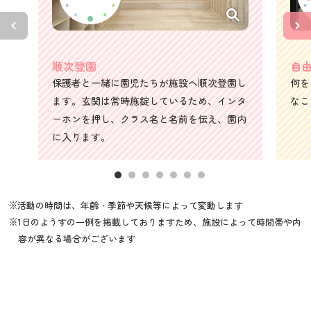
順次登園
自
保護者と一緒に園児たちが施設へ順次登園し
何を
ます。玄関は常時施錠しているため、インタ
なこ
ーホンを押し、クラス名と名前を伝え、園内
に入ります。
※活動の時間は、年齢・季節や天候等によって変動します
※1日のようすの一例を掲載しておりますため、施設によって時間帯や内
容が異なる場合がございます