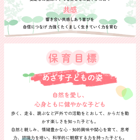
共感
響き合い共感しあう喜びを
自信につなげ
力強くたくましく
生きていく力を育む
自然を愛し、
心身ともに健やかな子ども
歩く、走る、跳ぶなど戸外での活動をとおして、からだを動
かす楽しさを知った子ども。
自然と親しみ、情緒豊かな心・知的興味や関心を育て、思考
力、認識力を培い、
科学的に観察する力を持った子ども。