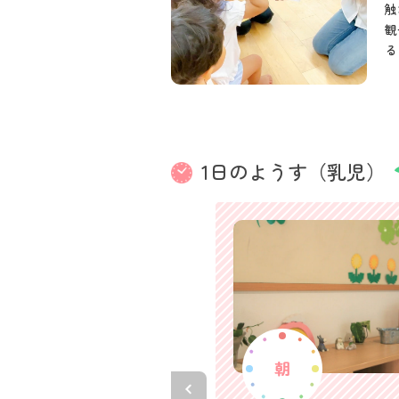
触
観
る
1日のようす（乳児）