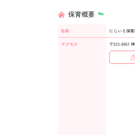
保育概要
名称
にじいろ保育
アクセス
〒223-00