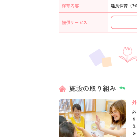
保育内容
延長保育（7:
提供
サービス
施設の取り組み
外
外
リ
え
を