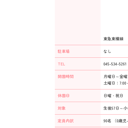
東急東横線 
駐車場
なし
TEL
045-534-5261
開園時間
月曜日～金曜日：
土曜日：7:00～
休園日
日曜・祝日 年
対象
生後57日～
定員内訳
90名 （0歳児-