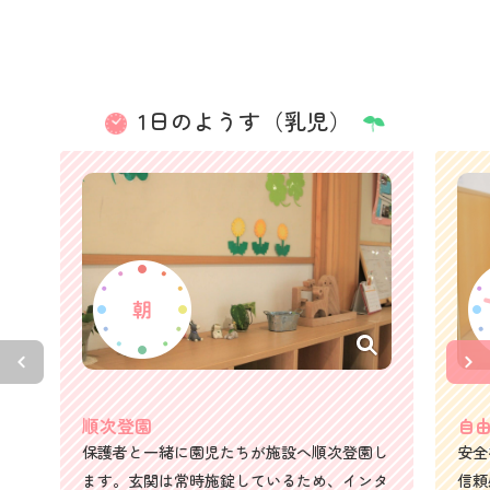
1日のようす（乳児）
順次登園
自
保護者と一緒に園児たちが施設へ順次登園し
安全
ます。玄関は常時施錠しているため、インタ
信頼