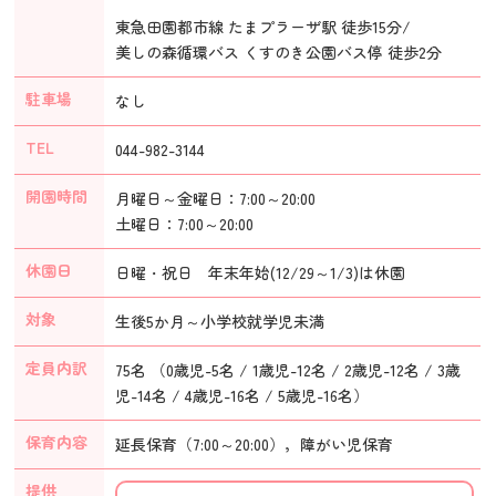
東急田園都市線 たまプラーザ駅 徒歩15分/
美しの森循環バス くすのき公園バス停 徒歩2分
駐車場
なし
TEL
044-982-3144
開園時間
月曜日～金曜日：7:00～20:00
土曜日：7:00～20:00
休園日
日曜・祝日 年末年始(12/29～1/3)は休園
対象
生後5か月～小学校就学児未満
定員内訳
75名 （0歳児-5名 / 1歳児-12名 / 2歳児-12名 / 3歳
児-14名 / 4歳児-16名 / 5歳児-16名）
保育内容
延長保育（7:00～20:00），障がい児保育
提供