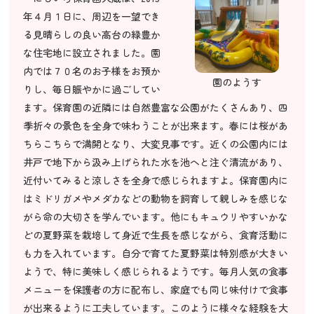
年４月１日に、周辺を一望でき
る見晴らしの良い高台の緑豊か
な住宅地に設立されました。園
内では７０名のお子様をお預か
園のようす
りし、毎日賑やかに過ごしてい
ます。保育園の近隣には自然豊富な公園がたくさんあり、四
季折々の景色を全身で味わうことが出来ます。春には桜があ
ちらこちらで満開となり、大変見事です。近くの公園内には
井戸で地下から汲み上げられた水を池へと注ぐ清流があり、
近付いてみると涼しさを全身で感じられますよ。保育園内に
はミドリガメやメダカなどの動物を飼育して親しみを感じな
がら命の大切さを学んでいます。他にもキュウリやすいかな
どの夏野菜を栽培して身近で生長を感じながら、食育活動に
も力を入れています。自分で育てた夏野菜は特別感が大きい
ようで、特に美味しく感じられるようです。毎月人気の食事
メニューを保護者の方に配布し、家庭でも同じ味付けで食事
が出来るように工夫しています。このように様々な経験を大