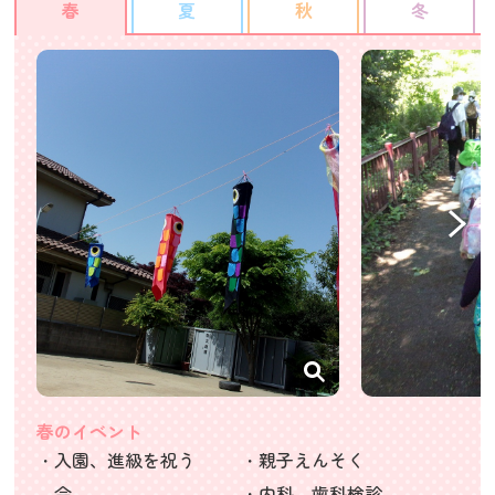
春
夏
秋
冬
春のイベント
・入園、進級を祝う
・親子えんそく
会
・内科、歯科検診