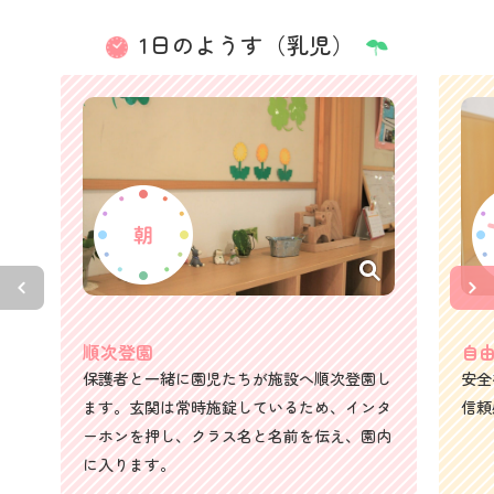
1日のようす（乳児）
順次登園
自
保護者と一緒に園児たちが施設へ順次登園し
安全
ます。玄関は常時施錠しているため、インタ
信頼
ーホンを押し、クラス名と名前を伝え、園内
に入ります。