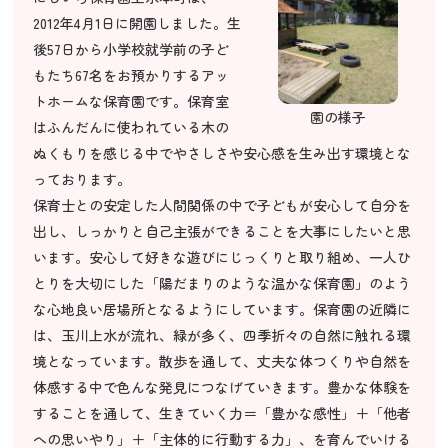
2012年4月1日に開園しました。生
後57日から小学校就学前の子ど
もたち67名をお預かりするアッ
トホームな保育園です。保育室
園の様子
はふんだんに使われている木の
ぬくもりを感じる中でやさしさや安心感を生み出す環境とな
っております。
保育士との安定した人間関係の中で子どもが安心して自分を
出し、しっかりと自己主張ができることを大事にしたいと思
います。安心して好きな遊びにじっくりと取り組め、一人ひ
とりを大切にした「陽だまりのような温かな保育園」のよう
な心地良い居場所となるようにしています。保育園の近隣に
は、玉川上水が流れ、緑が多く、四季折々の自然に触れる環
境となっています。散歩を通して、丈夫な体つくりや自然を
体感する中で色んな発見につなげていきます。豊かな体験を
することを通して、生きていく力＝「豊かな感性」＋「他者
への思いやり」＋「主体的に行動する力」、を育んでいける