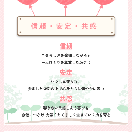
信頼
自分らしさを発揮しながらも
一人ひとりを尊重し認め合う
安定
いつも見守られ、
安定した空間の中で
心身ともに健やかに育つ
共感
響き合い共感しあう喜びを
自信につなげ
力強くたくましく
生きていく力を育む