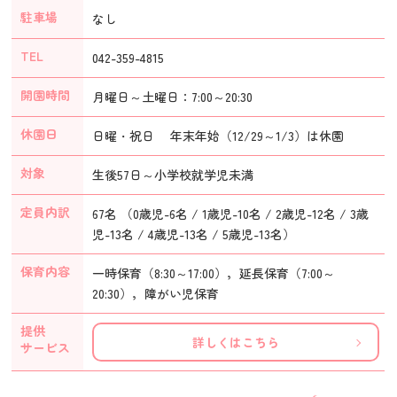
駐車場
なし
TEL
042-359-4815
開園時間
月曜日～土曜日：7:00～20:30
休園日
日曜・祝日 年末年始（12/29～1/3）は休園
対象
生後57日～小学校就学児未満
定員内訳
67名 （0歳児-6名 / 1歳児-10名 / 2歳児-12名 / 3歳
児-13名 / 4歳児-13名 / 5歳児-13名）
保育内容
一時保育（8:30～17:00），延長保育（7:00～
20:30），障がい児保育
提供
詳しくはこちら
サービス