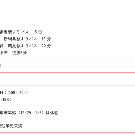
綱島駅よりバス 15 分
 新綱島駅よりバス 15 分
線 鶴見駅よりバス 20 分
下車 徒歩5分
）
7:00～20:00
18:00
末年始（12/29～1/3）は休園
校就学児未満