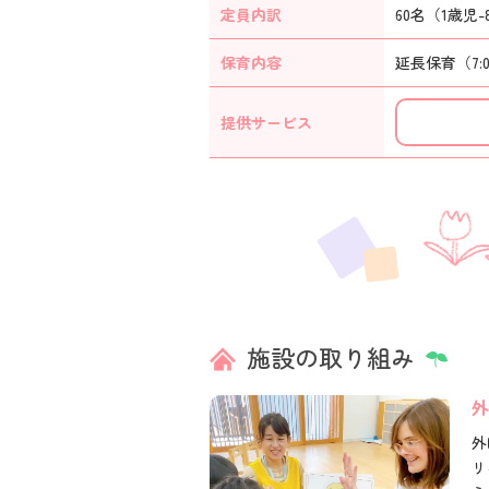
定員内訳
60名（1歳児-
保育内容
延長保育（7:
提供
サービス
施設の取り組み
外
外
リ