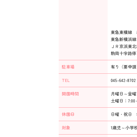
東急東横線 
東急新横浜線
ＪＲ京浜東北
駒岡十字路停
駐車場
有り（要申請
TEL
045-642-8702
開園時間
月曜日～金曜日：
土曜日：7:00～
休園日
日曜・祝日 年
対象
1歳児～小学