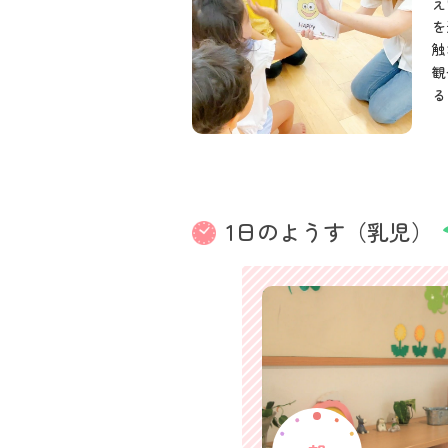
え
を
触
観
る
1日のようす（乳児）