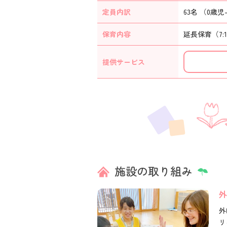
定員内訳
63名 （0歳児-
保育内容
延長保育（7:
提供
サービス
施設の取り組み
外
外
リ