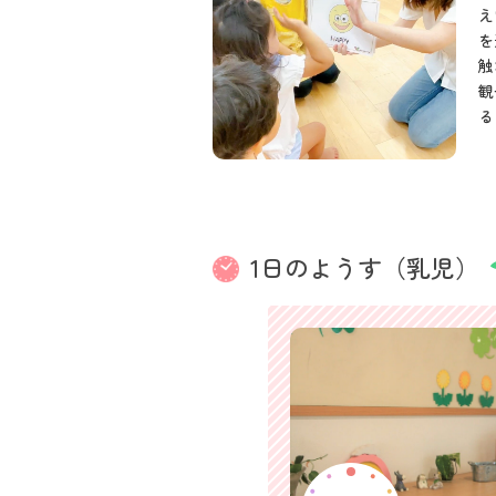
え
を
触
観
る
1日のようす（乳児）