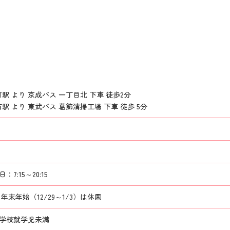
町駅 より 京成バス 一丁目北 下車 徒歩2分
有駅 より 東武バス 葛飾清掃工場 下車 徒歩 5分
7:15～20:15
末年始（12/29～1/3）は休園
小学校就学児未満