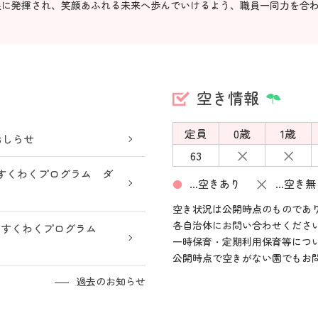
限に発揮され、笑顔あふれる未来へ歩んでいけるよう、職員一同力を合
空き情報
定員
0歳
1歳
おしらせ
×
×
63
すくわくプログラム ダ
×
…空きあり
…空き無
●
空き状況は公開時点のものであ
各自治体にお問い合わせくださ
うすくわくプログラム
一時保育・定期利用保育等につ
公開時点で空きがない園でもお
過去のお知らせ