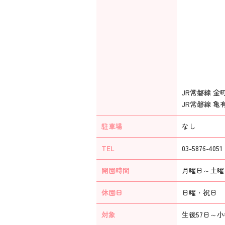
JR常磐線 金
JR常磐線 亀
駐車場
なし
TEL
03-5876-4051
開園時間
月曜日～土曜日：
休園日
日曜・祝日 年
対象
生後57日～