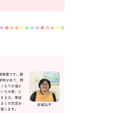
保育園です。都
学校があり、野
ぬくもりが温か
だいちの芽」と
生きる力、意欲
さまとの交流を
岩城弘子
い致します。