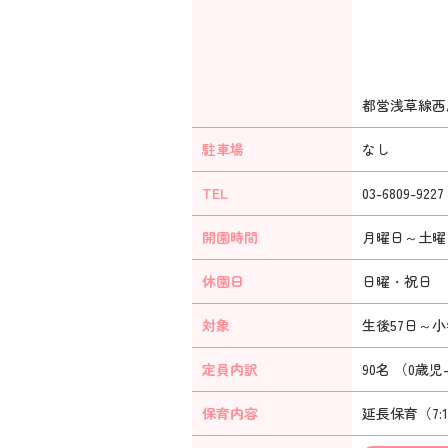
都営浅草線西
駐車場
なし
TEL
03-6809-9227
開園時間
月曜日～土曜日：
休園日
日曜・祝日 年
対象
生後57日～
定員内訳
90名 （0歳児-
保育内容
延長保育（7: