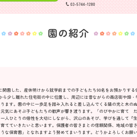
03-5744-1280
園の紹介
4月に開園した、産休明けから就学前までの子どもたち90名をお預かりする
から少し離れた住宅街の中に位置し、周辺には昔ながらの商店街や畑・
あります。園の中に一歩足を踏み入れると差し込んでくる陽の光と木の
は元気にあそぶ子どもたちの歓声が響き渡ります。「のびやかに育て 
ち一人ひとりの個性を大切にしながら、沢山のあそび、学びを通して『
、育てていきたいと思います。保護者の皆さまとの信頼関係、地域の皆
ような保育園」となれますよう努めてまいります。どうかよろしくお願