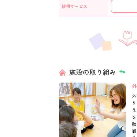
提供
サービス
施設の取り組み
外
外
リ
え
を
触
観