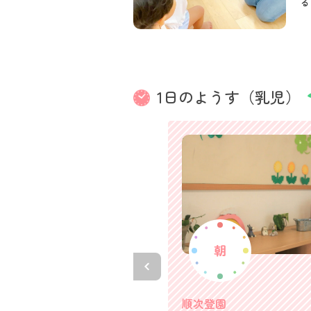
る
1日のようす（乳児）
順次登園