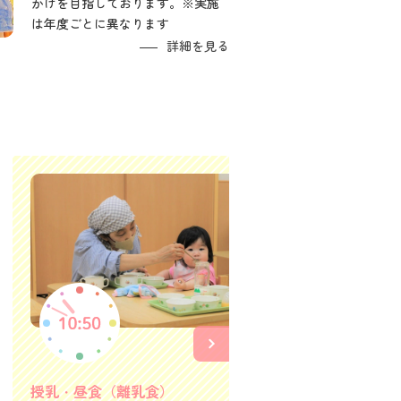
かけを目指しております。※実施
は年度ごとに異なります
詳細を見る
お昼寝
安心できる
を休めます
※年齢によ
授乳・昼食（離乳食）