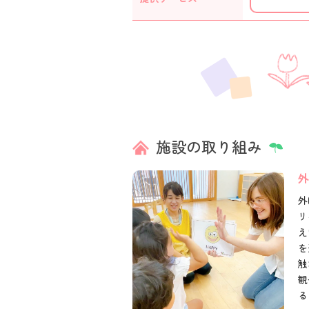
施設の取り組み
外
外
リ
え
を
触
観
る