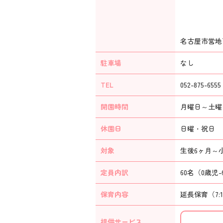
名古屋市営地
駐車場
なし
TEL
052-875-6555
開園時間
月曜日～土曜日：
休園日
日曜・祝日 年
対象
生後6ヶ月～
定員内訳
60名（0歳児-
保育内容
延長保育（7:
提供
サービス