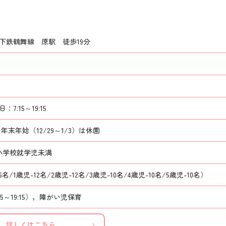
下鉄鶴舞線 原駅 徒歩19分
7:15～19:15
末年始（12/29～1/3）は休園
小学校就学児未満
6名/1歳児-12名/2歳児-12名/3歳児-10名/4歳児-10名/5歳児-10名）
15～19:15），障がい児保育
詳しくはこちら