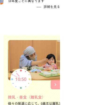
は年度ごとに異なります
詳細を見る
お昼寝
安心できる
を休めます
※年齢によ
授乳・昼食（離乳食）
個々の発達に応じて、0歳児は離乳食、1~2