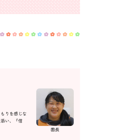
くもりを感じな
り添い、『信
園長