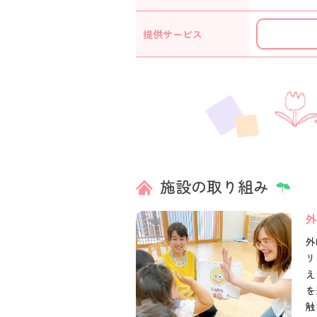
提供
サービス
施設の取り組み
外
外
リ
え
を
触