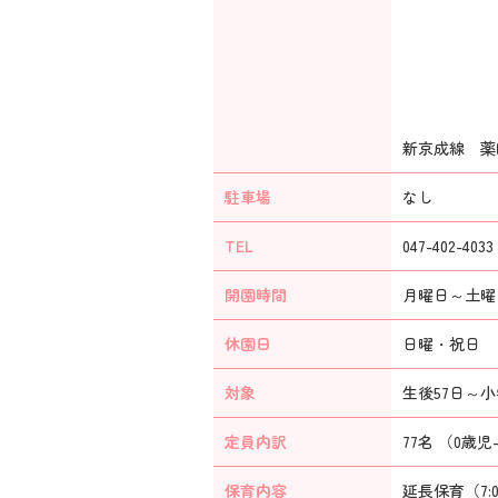
新京成線 薬
駐車場
なし
TEL
047-402-4033
開園時間
月曜日～土曜日
休園日
日曜・祝日 年
対象
生後57日～
定員内訳
77名 （0歳児-
保育内容
延長保育（7: