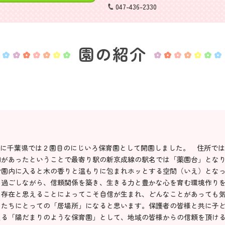
047-436-2330
園の紹介
月1日に千葉県では２園目のにじいろ保育園として開園しました。 住所で
園があったということで最寄り駅の新京成線の駅名では「薬園台」とな
で園内に入ると木の香りと温もりに包まれホッとする空間（いえ）とな
て過ごしながら、信頼関係を築き、生きる力と豊かな心を育む環境作り
る存在と思えることによってこそ自信が生まれ、どんなことがあっても
もたちにとっての「居場所」になると思います。保護者の皆様と共に子
える「陽だまりのような保育園」として、地域の皆様からの信頼を頂け