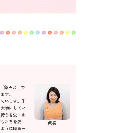
は「薬円台」で
ります。
っています。子
を大切にしてい
気持ちを受け止
どもたちを愛
園長
るように職員一