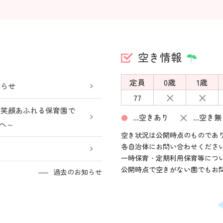
空き情報
定員
0歳
1歳
知らせ
×
×
77
は笑顔あふれる保育園で
×
…空きあり
…空き無
●
方へ～
空き状況は公開時点のものであ
各自治体にお問い合わせくださ
一時保育・定期利用保育等につ
公開時点で空きがない園でもお
過去のお知らせ