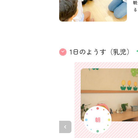
観
る
1日のようす（乳児）