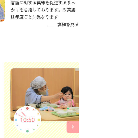
言語に対する興味を促進するきっ
かけを目指しております。※実施
は年度ごとに異なります
詳細を見る
お昼寝
安心できる
を休めます
※年齢によ