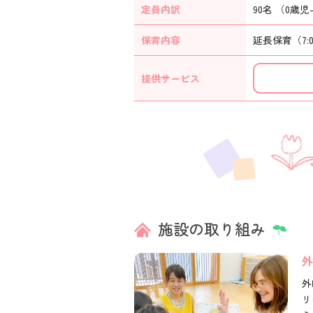
定員内訳
90名 （0歳児-
保育内容
延長保育（7:
提供
サービス
施設の取り組み
外
外
リ