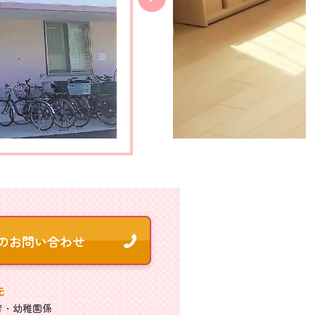
先
育・幼稚園係