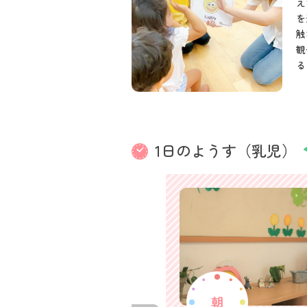
え
を
触
観
る
1日のようす（乳児）