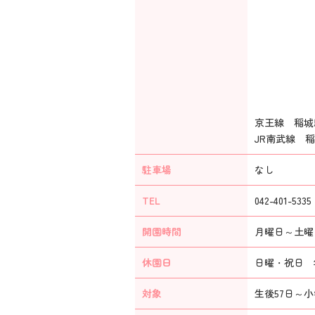
京王線 稲城
JR南武線 
駐車場
なし
TEL
042-401-5335
開園時間
月曜日～土曜日：
休園日
日曜・祝日 年
対象
生後57日～