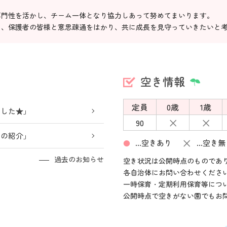
専門性を活かし、チーム一体となり協力しあって努めてまいります。
に、保護者の皆様と意思疎通をはかり、共に成長を見守っていきたいと
空き情報
定員
0歳
1歳
ました★」
×
×
90
口の紹介」
×
…空きあり
…空き無
●
過去のお知らせ
空き状況は公開時点のものであ
各自治体にお問い合わせくださ
一時保育・定期利用保育等につ
公開時点で空きがない園でもお