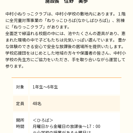
施設長 住野 美歩
中村小ねりっこクラブは、中村小学校の敷地内にあります。１階
に全児童対策事業の「ねりっこひろば(なかしばひろば)」、別棟
に「ねりっこクラブ」があります。
全面芝で緑溢れる校庭の中には、池やたくさんの遊具があり、恵
まれた環境の中で子どもたちは元気いっぱい遊んでいます。 豊か
な体験のできる安心で安全な放課後の居場所を提供いたします。
学校応援団をはじめとした地域の方々や保護者の皆さん、中村小
学校の先生方にご協力をいただき、手を取り合いながら運営して
参ります。
対象
1年生～6年生
定員
48名
開所
＜ひろば＞
時間
月曜日から金曜日の放課後～17：00
※小学校の授業がある土曜日は、