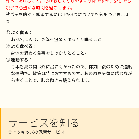
作ってあげること。心が寂しくなりやすい季節ですが、少しでも
親子で心豊かな時間を過ごせます。
秋バテを防ぐ・解消するには下記3つについても気をつけましょ
う。
①
よく寝る
：
お風呂に入り、身体を温めてゆっくり眠ること。
②
よく食べる
：
身体を温める食事をしっかりとること。
③
運動する
：
今年も夏の間は外に出にくかったので、体力回復のために適度
な運動を。散策は特におすすめです。秋の風を身体に感じなが
ら歩くことで、肺の働きも鍛えられます。
サービスを知る
ライクキッズの保育サービス