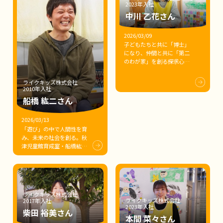
2023年入社
中川 乙花さん
2026/03/09
子どもたちと共に「博士」
になり、仲間と共に「第二
のわが家」を創る――探求心の
土台を育む、中川乙花先生
の保育への想い
ライクキッズ株式会社
2010年入社
船橋 紘二さん
2026/03/13
「遊び」の中で人間性を育
み、未来の社会を創る。秋
津児童館育成室・船橋紘二
施設長が語る、「絶対に諦
めない」学童保育のリアル
と想い
ライクキッズ株式会社
ライクキッズ株式会社
2017年入社
2023年入社
柴田 裕美さん
本間 菜々さん