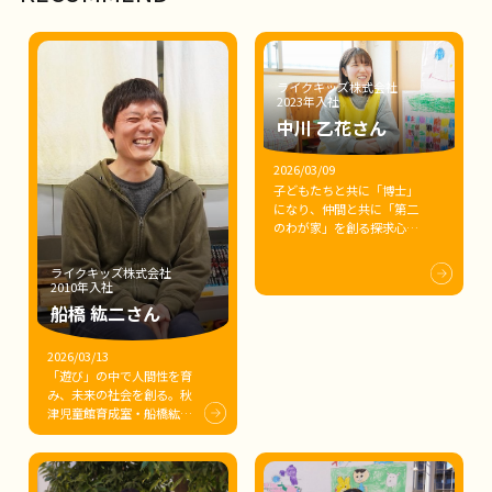
ライクキッズ株式会社
2023年入社
中川 乙花さん
2026/03/09
子どもたちと共に「博士」
になり、仲間と共に「第二
のわが家」を創る――探求心の
土台を育む、中川乙花先生
の保育への想い
ライクキッズ株式会社
2010年入社
船橋 紘二さん
2026/03/13
「遊び」の中で人間性を育
み、未来の社会を創る。秋
津児童館育成室・船橋紘二
施設長が語る、「絶対に諦
めない」学童保育のリアル
と想い