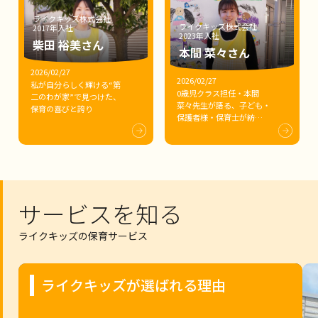
ライクキッズ株式会社
ライクキッズ株式会社
2017年入社
2023年入社
柴田 裕美さん
本間 菜々さん
2026/02/27
2026/02/27
私が自分らしく輝ける“第
0歳児クラス担任・本間
二のわが家”で見つけた、
菜々先生が語る、子ども・
保育の喜びと誇り
保護者様・保育士が紡
ぐ“第二のわが家”の物語
サービスを知る
ライクキッズの保育サービス
ライクキッズが選ばれる理由